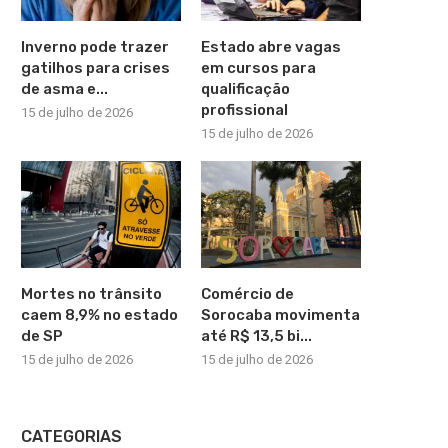
Inverno pode trazer
Estado abre vagas
gatilhos para crises
em cursos para
de asma e...
qualificação
profissional
15 de julho de 2026
15 de julho de 2026
Mortes no trânsito
Comércio de
caem 8,9% no estado
Sorocaba movimenta
de SP
até R$ 13,5 bi...
15 de julho de 2026
15 de julho de 2026
CATEGORIAS