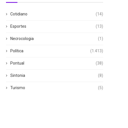
Cotidiano
(14)
Esportes
(13)
Necrocologia
(1)
Política
(1.413)
Pontual
(38)
Sintonia
(8)
Turismo
(5)